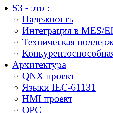
S3 - это :
Надежность
Интеграция в MES/E
Техническая поддер
Конкурентоспособна
Архитектура
QNX проект
Языки IEC-61131
HMI проект
ОPC