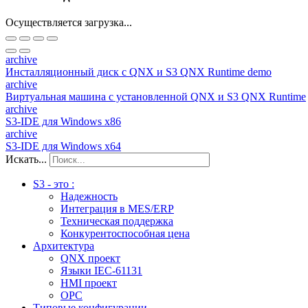
Осуществляется загрузка...
archive
Инсталляционный диск с QNX и S3 QNX Runtime demo
archive
Виртуальная машина c установленной QNX и S3 QNX Runtime
archive
S3-IDE для Windows x86
archive
S3-IDE для Windows x64
Искать...
S3 - это :
Надежность
Интеграция в MES/ERP
Техническая поддержка
Конкурентоспособная цена
Архитектура
QNX проект
Языки IEC-61131
HMI проект
ОPC
Типовые конфигурации