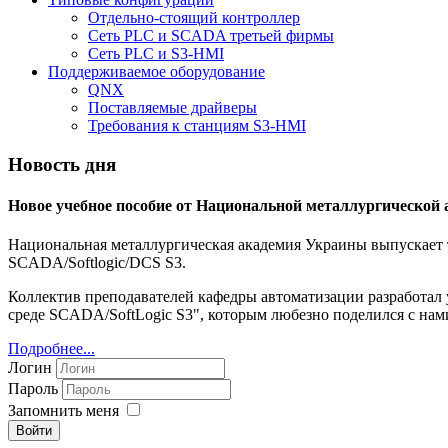
Отдельно-стоящий контроллер
Сеть PLC и SCADA третьей фирмы
Сеть PLC и S3-HMI
Поддерживаемое оборудование
QNX
Поставляемые драйверы
Требования к станциям S3-HMI
Новость дня
Новое учебное пособие от Национальной металлургической
Национальная металлургическая академия Украины выпускает т
SCADA/Softlogic/DCS S3.
Коллектив преподавателей кафедры автоматизации разработал
среде SCADA/SoftLogic S3", которым любезно поделился с нам
Подробнее...
Логин
Пароль
Запомнить меня
Войти