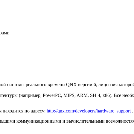
ерами
ой системы реального времени QNX версии 6, лицензия которой 
ектуры (например, PowerPC, MIPS, ARM, SH-4, x86). Все необ
 находится по адресу:
http://qnx.com/developers/hardware_support
.
ольшими коммуникационными и вычислительными возможностям