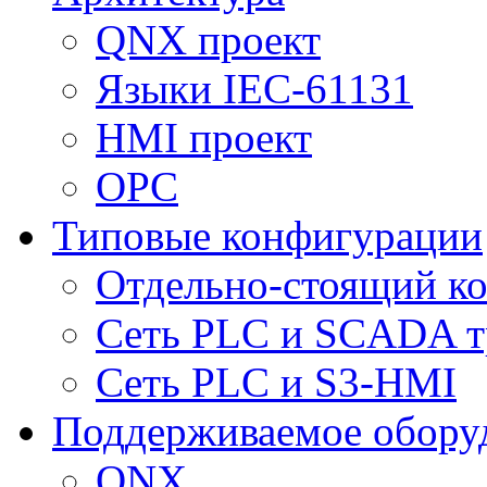
QNX проект
Языки IEC-61131
HMI проект
ОPC
Типовые конфигурации
Отдельно-стоящий к
Сеть PLC и SCADA т
Сеть PLC и S3-HMI
Поддерживаемое обору
QNX