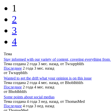
1
2
3
4
Тема
Stay informed with our variety of content, covering everything from l
Тема создана 2 года 3 мес. назад, от
Twxqrpblifs
Последнее
2 года 3 мес. назад
от
Twxqrpblifs
Wanted to get the drift what your opinion is on this issue
Тема создана 2 года 4 мес. назад, от
Bhoblhblifs
Последнее
2 года 4 мес. назад
от
Bhoblhblifs
Some points about social medias
Тема создана 4 года 3 нед. назад, от
ThomasMed
Последнее
4 года 3 нед. назад
от
ThomasMed