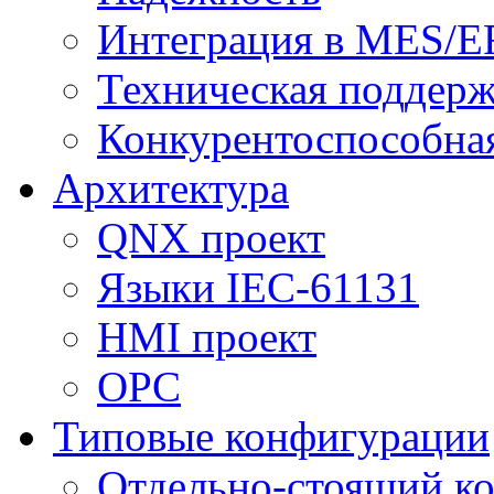
Интеграция в MES/E
Техническая поддер
Конкурентоспособна
Архитектура
QNX проект
Языки IEC-61131
HMI проект
ОPC
Типовые конфигурации
Отдельно-стоящий к