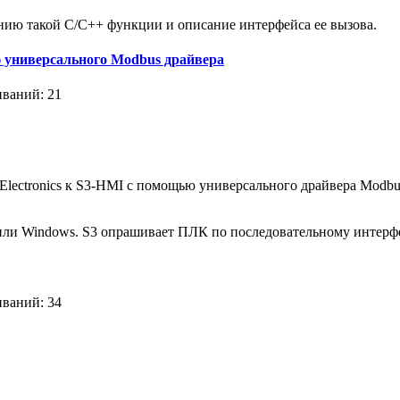
ию такой С/С++ функции и описание интерфейса ее вызова.
ю универсального Modbus драйвера
иваний: 21
ectronics к S3-HMI с помощью универсального драйвера Modbus
или Windows. S3 опрашивает ПЛК по последовательному интерфей
иваний: 34