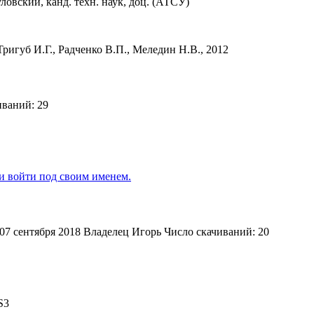
уловский, канд. техн. наук, доц. (АТСУ)
игуб И.Г., Радченко В.П., Меледин Н.В., 2012
иваний: 29
ли войти под своим именем.
07 сентября 2018
Владелец
Игорь
Число скачиваний: 20
S3