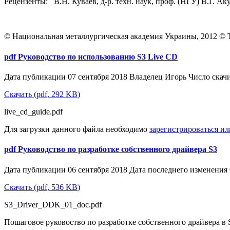
Рецензенты: В.Н. Куваев, д-р. техн. наук, проф. (НГУ) В.Г. Ак
© Национальная металлургическая академия Украины, 2012 © Тр
pdf
Руководство по использованию S3 Live CD
Дата публикации 07 сентября 2018
Владелец
Игорь
Число скач
Скачать
(
pdf,
292 KB
)
live_cd_guide.pdf
Для загрузки данного файла необходимо
зарегистрироваться и
pdf
Руководство по разработке собственного драйвера S3
Дата публикации 06 сентября 2018
Дата последнего изменения 
Скачать
(
pdf,
536 KB
)
S3_Driver_DDK_01_doc.pdf
Пошаговое руковоство по разработке собственного драйвера в 