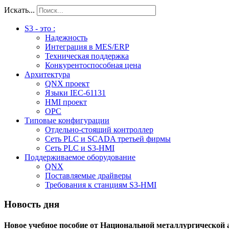
Искать...
S3 - это :
Надежность
Интеграция в MES/ERP
Техническая поддержка
Конкурентоспособная цена
Архитектура
QNX проект
Языки IEC-61131
HMI проект
ОPC
Типовые конфигурации
Отдельно-стоящий контроллер
Сеть PLC и SCADA третьей фирмы
Сеть PLC и S3-HMI
Поддерживаемое оборудование
QNX
Поставляемые драйверы
Требования к станциям S3-HMI
Новость дня
Новое учебное пособие от Национальной металлургической