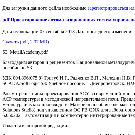
Для загрузки данного файла необходимо
зарегистрироваться и
pdf
Проектирование автоматизированных систем управления
Дата публикации 07 сентября 2018
Дата последнего изменения 
Скачать
(
pdf,
2.97 MB
)
S3_MetallAcademy.pdf
Благодарим авторов и рецензентов Национальной металлургиче
пособие по S3.
УДК 004.896(075.8) Тригуб И.Г., Радченко В.П., Меледин Н.В
SCADA/SoftLogic S3: Учебное пособие. – Днепропетровск: НМет
Рассмотрены этапы проектирования АСУ в современной много
АСР температуры в методической нагревательной печи. Предл
металлургических производств. Материал пособия содержит оп
Solutions Studio) под управлением ОС РВ QNX для лабораторн
6.050202 – автоматизация и компьютерно-интегрированные те
Издается в авторской редакции.