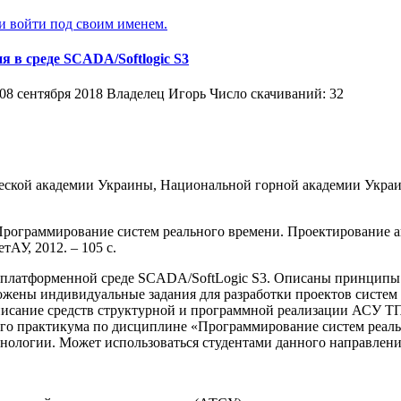
ли войти под своим именем.
 в среде SCADA/Softlogic S3
08 сентября 2018
Владелец
Игорь
Число скачиваний: 32
ской академии Украины, Национальной горной академии Украины
. Программирование систем реального времени. Проектирование 
АУ, 2012. – 105 с.
платформенной среде SCADA/SoftLogic S3. Описаны принципы р
ожены индивидуальные задания для разработки проектов систем
исание средств структурной и программной реализации АСУ ТП 
ого практикума по дисциплине «Программирование систем реаль
хнологии. Может использоваться студентами данного направлен