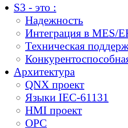
S3 - это :
Надежность
Интеграция в MES/E
Техническая поддер
Конкурентоспособна
Архитектура
QNX проект
Языки IEC-61131
HMI проект
ОPC