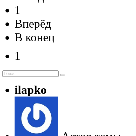
1
Вперёд
В конец
1
ilapko