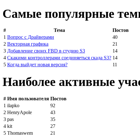
Самые популярные те
#
Тема
Постов
1
Вопрос с Драйверами
40
2
Векторная графика
21
3
Добавление своих FBD в студию S3
14
4
Скакими контроллерами соединяеться скада S3?
14
5
Когда выйдет новая версия?
11
Наиболее активные уча
#
Имя пользователя
Постов
1
ilapko
92
2
HenryApole
43
3
pas
35
4
kit
27
5
Thomaswem
21