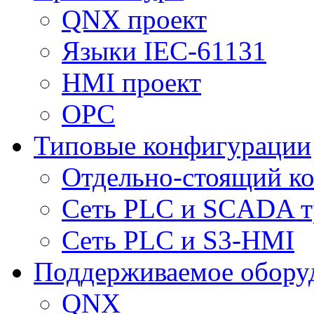
QNX проект
Языки IEC-61131
HMI проект
ОPC
Типовые конфигурации
Отдельно-стоящий к
Сеть PLC и SCADA т
Сеть PLC и S3-HMI
Поддерживаемое обору
QNX