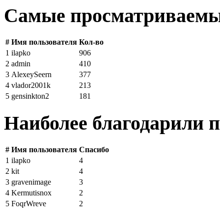
Самые просматриваемы
#
Имя пользователя
Кол-во
1
ilapko
906
2
admin
410
3
AlexeySeern
377
4
vlador2001k
213
5
gensinkton2
181
Наиболее благодарили п
#
Имя пользователя
Спасибо
1
ilapko
4
2
kit
4
3
gravenimage
3
4
Kermutisnox
2
5
FoqrWreve
2