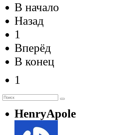
В начало
Назад
1
Вперёд
В конец
1
HenryApole