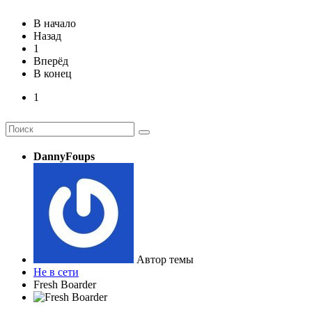
В начало
Назад
1
Вперёд
В конец
1
DannyFoups
Автор темы
Не в сети
Fresh Boarder