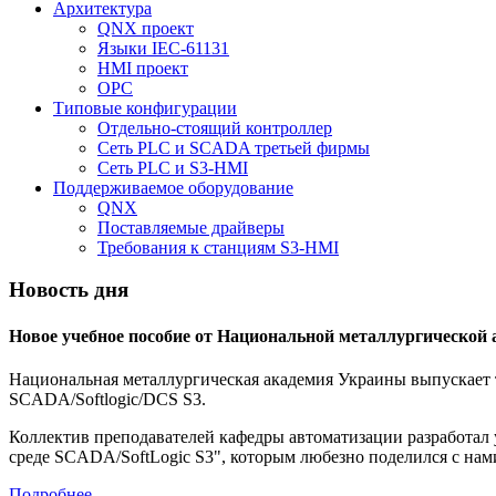
Архитектура
QNX проект
Языки IEC-61131
HMI проект
ОPC
Типовые конфигурации
Отдельно-стоящий контроллер
Сеть PLC и SCADA третьей фирмы
Сеть PLC и S3-HMI
Поддерживаемое оборудование
QNX
Поставляемые драйверы
Требования к станциям S3-HMI
Новость дня
Новое учебное пособие от Национальной металлургической
Национальная металлургическая академия Украины выпускает т
SCADA/Softlogic/DCS S3.
Коллектив преподавателей кафедры автоматизации разработал
среде SCADA/SoftLogic S3", которым любезно поделился с нам
Подробнее...