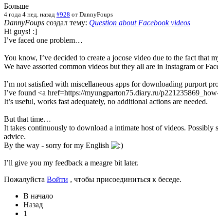
Больше
4 года 4 нед. назад
#928
от
DannyFoups
DannyFoups
создал тему:
Question about Facebook videos
Hi guys! :]
I’ve faced one problem…
You know, I’ve decided to create a jocose video due to the fact that my
We have assorted common videos but they all are in Instagram or Faceb
I’m not satisfied with miscellaneous apps for downloading purport p
I’ve found <a href=https://myungparton75.diary.ru/p221235869_how-
It’s useful, works fast adequately, no additional actions are needed.
But that time…
It takes continuously to download a intimate host of videos. Possibly
advice.
By the way - sorry for my English
I’ll give you my feedback a meagre bit later.
Пожалуйста
Войти
, чтобы присоединиться к беседе.
В начало
Назад
1