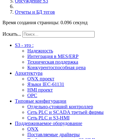
Обсуждение S3
Отчеты и БД тегов
Время создания страницы: 0.096 секунд
Искать...
S3 - это :
Надежность
Интеграция в MES/ERP
Техническая поддержка
Конкурентоспособная цена
Архитектура
QNX проект
Языки IEC-61131
HMI проект
ОPC
Типовые конфигурации
Отдельно-стоящий контроллер
Сеть PLC и SCADA третьей фирмы
Сеть PLC и S3-HMI
Поддерживаемое оборудование
QNX
Поставляемые драйверы