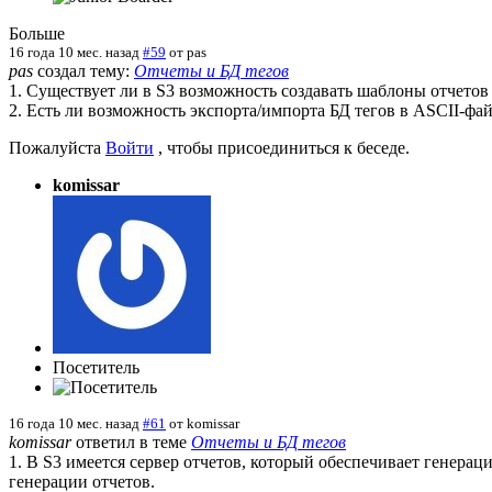
Больше
16 года 10 мес. назад
#59
от
pas
pas
создал тему:
Отчеты и БД тегов
1. Существует ли в S3 возможность создавать шаблоны отчетов 
2. Есть ли возможность экспорта/импорта БД тегов в ASCII-ф
Пожалуйста
Войти
, чтобы присоединиться к беседе.
komissar
Посетитель
16 года 10 мес. назад
#61
от
komissar
komissar
ответил в теме
Отчеты и БД тегов
1. В S3 имеется сервер отчетов, который обеспечивает генер
генерации отчетов.