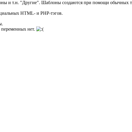
оны и т.н. "Другие". Шаблоны создаются при помощи обычных те
ециальных HTML- и PHP-тэгов.
ы.
 переменных нет.