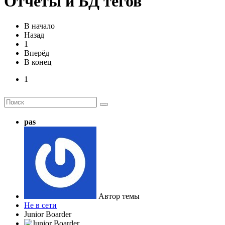
Отчеты и БД тегов
В начало
Назад
1
Вперёд
В конец
1
pas
Автор темы
Не в сети
Junior Boarder