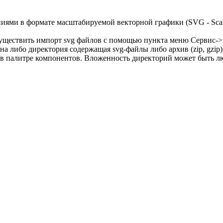
ями в формате масштабируемой векторной графики (SVG - Scalab
уществить импорт svg файлов с помощью пункта меню Сервис->И
на либо директория содержащая svg-файлы либо архив (zip, gzi
пы в палитре компонентов. Вложенность директорий может быть 