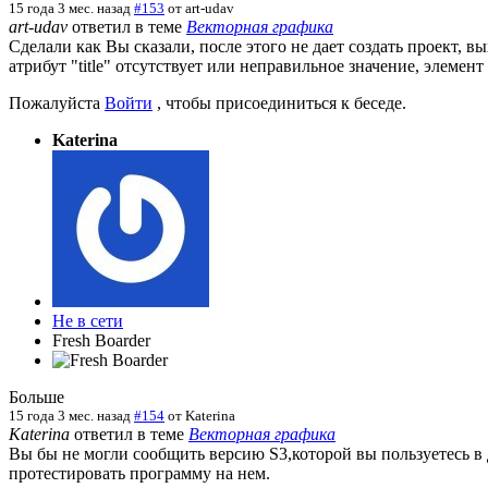
15 года 3 мес. назад
#153
от
art-udav
art-udav
ответил в теме
Векторная графика
Сделали как Вы сказали, после этого не дает создать проект, 
атрибут "title" отсутствует или неправильное значение, элемент "
Пожалуйста
Войти
, чтобы присоединиться к беседе.
Katerina
Не в сети
Fresh Boarder
Больше
15 года 3 мес. назад
#154
от
Katerina
Katerina
ответил в теме
Векторная графика
Вы бы не могли сообщить версию S3,которой вы пользуетесь в
протестировать программу на нем.