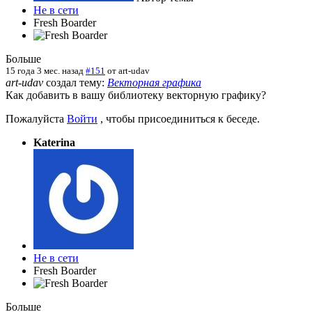
Не в сети
Fresh Boarder
Больше
15 года 3 мес. назад
#151
от
art-udav
art-udav
создал тему:
Векторная графика
Как добавить в вашу библиотеку векторную графику?
Пожалуйста
Войти
, чтобы присоединиться к беседе.
Katerina
Не в сети
Fresh Boarder
Больше