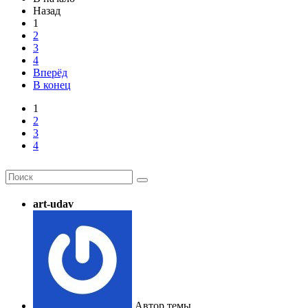
Назад
1
2
3
4
Вперёд
В конец
1
2
3
4
art-udav
Автор темы