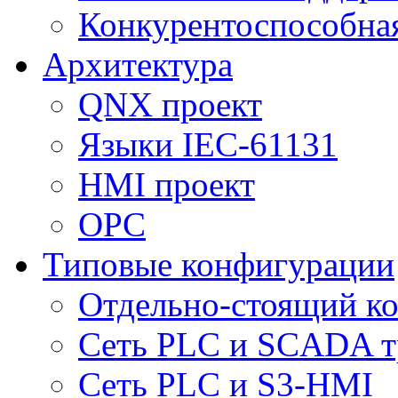
Конкурентоспособна
Архитектура
QNX проект
Языки IEC-61131
HMI проект
ОPC
Типовые конфигурации
Отдельно-стоящий к
Сеть PLC и SCADA т
Сеть PLC и S3-HMI