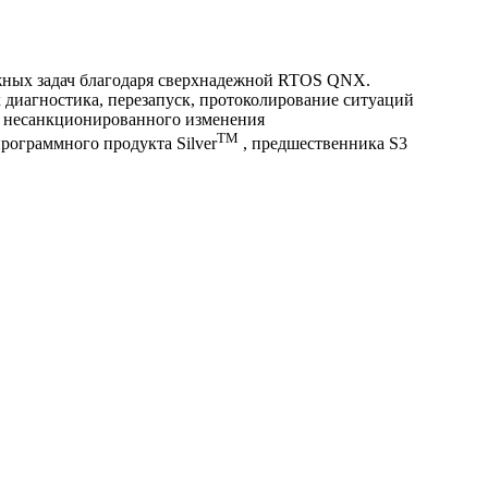
важных задач благодаря сверхнадежной RTOS QNX.
х диагностика, перезапуск, протоколирование ситуаций
от несанкционированного изменения
TM
программного продукта Silver
, предшественника S3