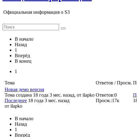
Официальная информация о S3
В начало
Назад
1
Вперёд
В конец
1
Тема
Ответов / Просм.
П
Новая демо версия
Тема создана 18 года 3 мес. назад, от
ilapko
Ответов:
0
П
Последнее
18 года 3 мес. назад
Просм.:
17к
1
от
ilapko
В начало
Назад
1
Вперёд