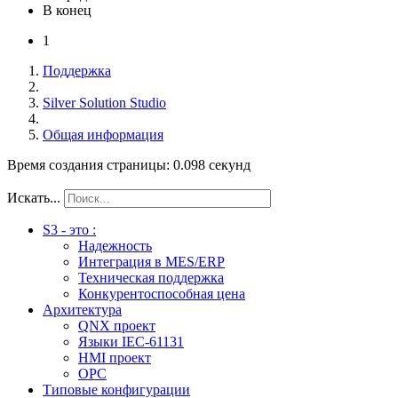
В конец
1
Поддержка
Silver Solution Studio
Общая информация
Время создания страницы: 0.098 секунд
Искать...
S3 - это :
Надежность
Интеграция в MES/ERP
Техническая поддержка
Конкурентоспособная цена
Архитектура
QNX проект
Языки IEC-61131
HMI проект
ОPC
Типовые конфигурации