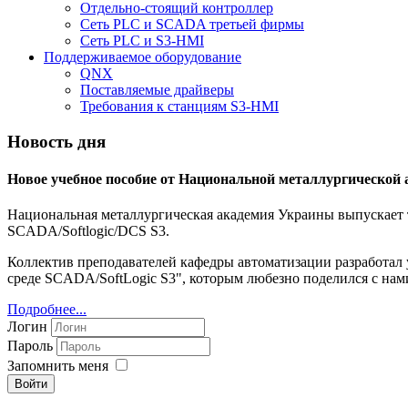
Отдельно-стоящий контроллер
Сеть PLC и SCADA третьей фирмы
Сеть PLC и S3-HMI
Поддерживаемое оборудование
QNX
Поставляемые драйверы
Требования к станциям S3-HMI
Новость дня
Новое учебное пособие от Национальной металлургической
Национальная металлургическая академия Украины выпускает т
SCADA/Softlogic/DCS S3.
Коллектив преподавателей кафедры автоматизации разработал
среде SCADA/SoftLogic S3", которым любезно поделился с нам
Подробнее...
Логин
Пароль
Запомнить меня
Войти