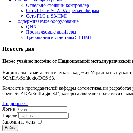
Отдельно-стоящий контроллер
Сеть PLC и SCADA третьей фирмы
Сеть PLC и S3-HMI
Поддерживаемое оборудование
QNX
Поставляемые драйверы
Требования к станциям S3-HMI
Новость дня
Новое учебное пособие от Национальной металлургической
Национальная металлургическая академия Украины выпускает т
SCADA/Softlogic/DCS S3.
Коллектив преподавателей кафедры автоматизации разработал
среде SCADA/SoftLogic S3", которым любезно поделился с нам
Подробнее...
Логин
Пароль
Запомнить меня
Войти