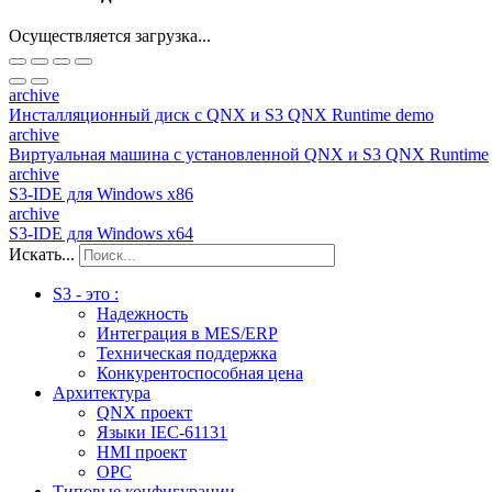
Осуществляется загрузка...
archive
Инсталляционный диск с QNX и S3 QNX Runtime demo
archive
Виртуальная машина c установленной QNX и S3 QNX Runtime
archive
S3-IDE для Windows x86
archive
S3-IDE для Windows x64
Искать...
S3 - это :
Надежность
Интеграция в MES/ERP
Техническая поддержка
Конкурентоспособная цена
Архитектура
QNX проект
Языки IEC-61131
HMI проект
ОPC
Типовые конфигурации